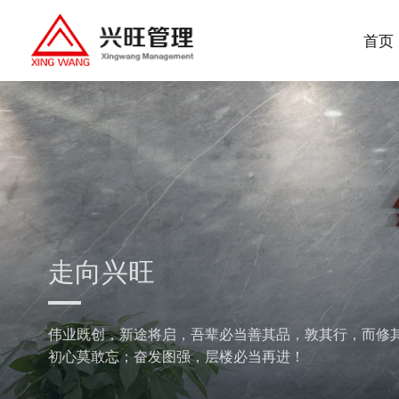
首页
走向兴旺
伟业既创，新途将启，吾辈必当善其品，敦其行，而修
初心莫敢忘；奋发图强，层楼必当再进！