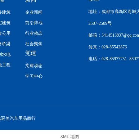
共建筑
企业新闻
地址：成都市高新区府城大
宅建筑
前沿阵地
2507-2509号
政公用
行业动态
邮箱：
3414513837@qq.c
路桥梁
社会聚焦
传真：
028-85542876
党建
利水电
电话：
028-85977751
8597
他工程
党建动态
学习中心
城冠美汽车用品商行
XML 地图