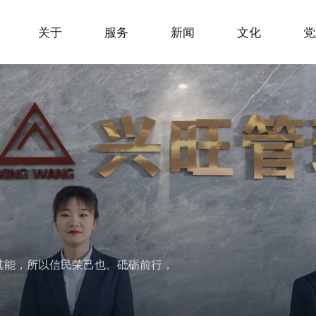
关于
服务
新闻
文化
党
其能，所以信民荣己也。砥砺前行，